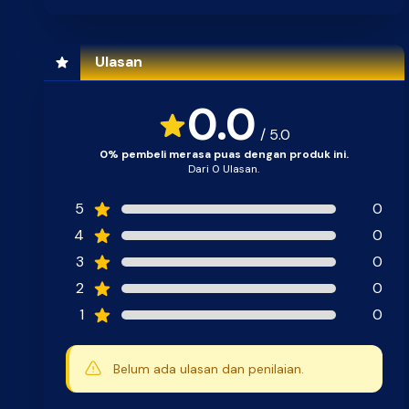
Ulasan
0.0
/ 5.0
0% pembeli merasa puas dengan produk ini.
Dari 0 Ulasan.
5
0
4
0
3
0
2
0
1
0
Belum ada ulasan dan penilaian.