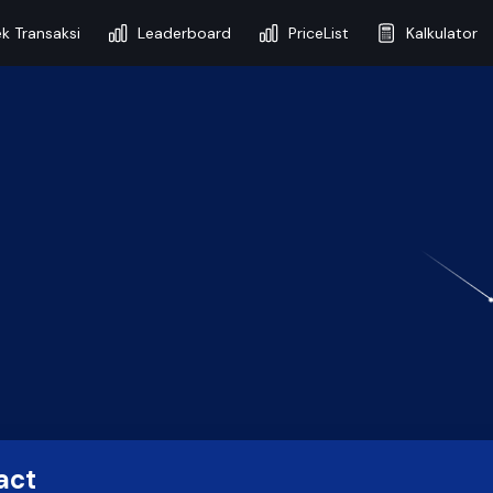
k Transaksi
Leaderboard
PriceList
Kalkulator
act