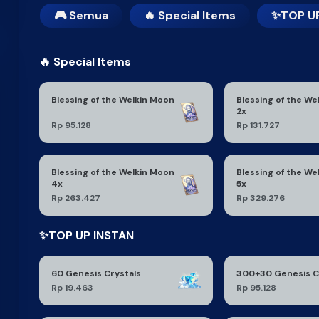
🎮 Semua
🔥 Special Items
✨TOP UP
🔥 Special Items
Blessing of the Welkin Moon
Blessing of the We
2x
Rp 95.128
Rp 131.727
Blessing of the Welkin Moon
Blessing of the We
4x
5x
Rp 263.427
Rp 329.276
✨TOP UP INSTAN
60 Genesis Crystals
300+30 Genesis C
Rp 19.463
Rp 95.128