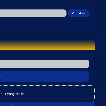
Gunakan
s.
uk yang dipilih.