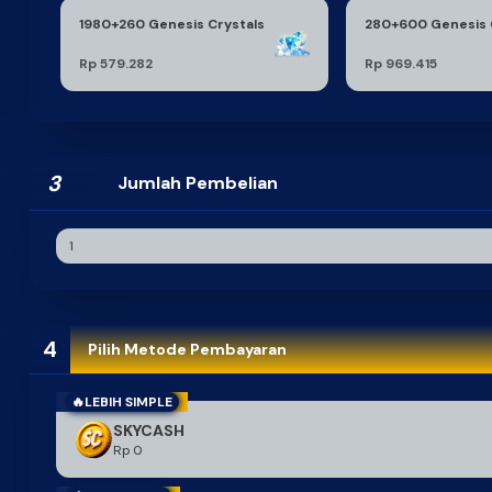
1980+260 Genesis Crystals
280+600 Genesis 
Rp 579.282
Rp 969.415
3
Jumlah Pembelian
4
Pilih Metode Pembayaran
🔥LEBIH SIMPLE
SKYCASH
Rp 0