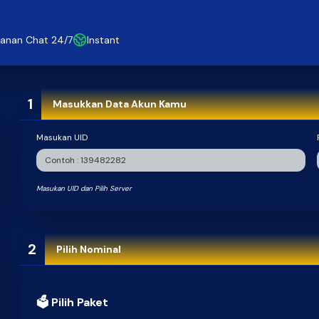
anan Chat 24/7
Instant
1
Masukkan Data Akun Kamu
Masukan UID
Masukan UID dan Pilih Server
2
Pilih Nominal
🗳 Pilih Paket