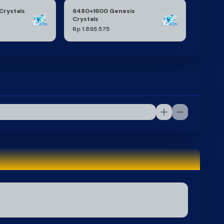
Crystals
6480+1600 Genesis
Crystals
Rp 1.895.575
BEST PRICE
BEST PRICE