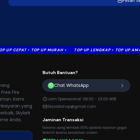
Pesan S
CEPAT • TOP UP MURAH •
TOP UP LENGKAP • TOP UP AMAN • TO
Butuh Bantuan?
yang
Chat WhatsApp
Free Fire
 aman. Kami
Jam Operasional: 08:00 - 23:00 WIB
mbayaran yang
Skylarkshop@gmail.com
baik, Skylark
game Anda.
Jaminan Transaksi
Garansi uang kembali 100% apabila layanan gagal
terkirim karena kesalahan sistem.