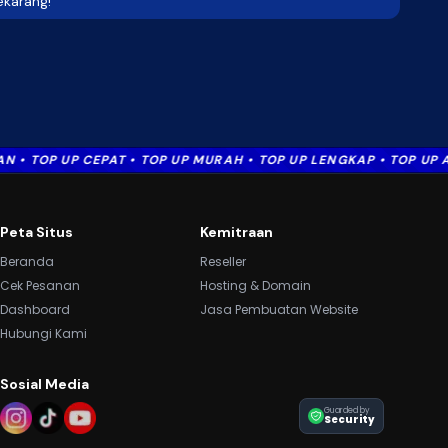
ekarang!
P UP CEPAT • TOP UP MURAH • TOP UP LENGKAP • TOP UP AMAN •
Peta Situs
Kemitraan
Beranda
Reseller
Cek Pesanan
Hosting & Domain
Dashboard
Jasa Pembuatan Website
Hubungi Kami
Sosial Media
Guarded by
Security