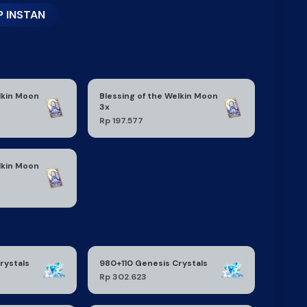
 INSTAN
lkin Moon
Blessing of the Welkin Moon
3x
Rp 197.577
lkin Moon
rystals
980+110 Genesis Crystals
Rp 302.623