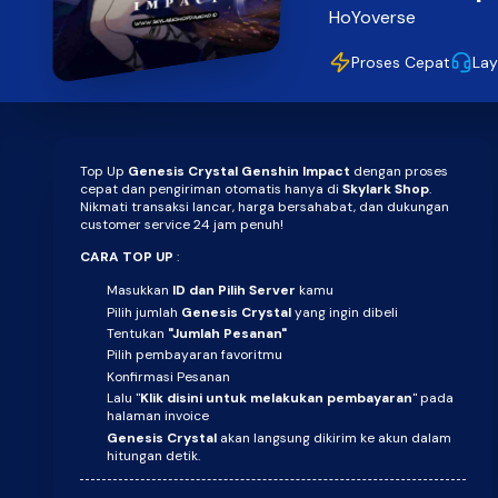
HoYoverse
Proses Cepat
Lay
Top Up
Genesis Crystal
Genshin Impact
dengan proses
cepat dan pengiriman otomatis hanya di
Skylark Shop
.
Nikmati transaksi lancar, harga bersahabat, dan dukungan
customer service 24 jam penuh!
CARA TOP UP
:
Masukkan
ID dan Pilih Server
kamu
Pilih jumlah
Genesis Crystal
yang ingin dibeli
Tentukan
"Jumlah Pesanan"
Pilih pembayaran favoritmu
Konfirmasi Pesanan
Lalu "
Klik disini untuk melakukan pembayaran
" pada
halaman invoice
Genesis Crystal
akan langsung dikirim ke akun dalam
hitungan detik.